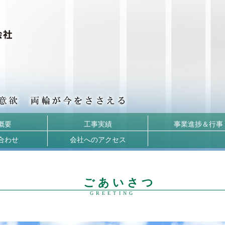
概要
工事実績
事業進捗＆行事
合わせ
会社へのアクセス
ご あ い さ つ
GREETING